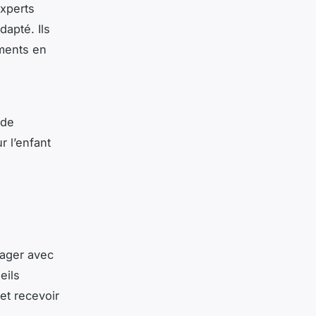
experts
dapté. Ils
ments en
 de
r l’enfant
s
gager avec
eils
et recevoir