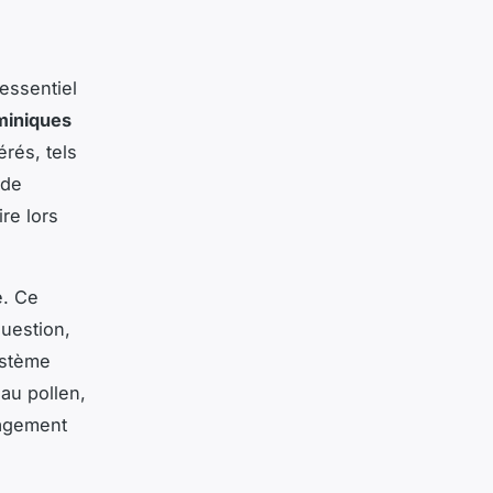
essentiel
miniques
rés, tels
 de
re lors
. Ce
question,
ystème
au pollen,
lagement