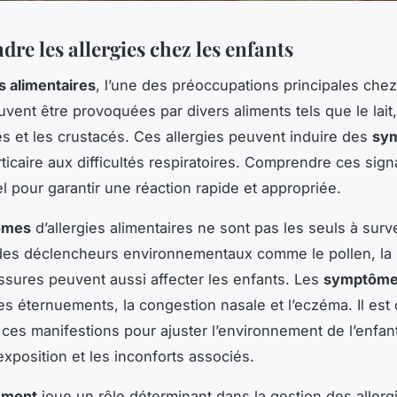
re les allergies chez les enfants
es alimentaires
, l’une des préoccupations principales chez
uvent être provoquées par divers aliments tels que le lait
es et les crustacés. Ces allergies peuvent induire des
sy
urticaire aux difficultés respiratoires. Comprendre ces sign
el pour garantir une réaction rapide et appropriée.
ômes
d’allergies alimentaires ne sont pas les seuls à survei
 des déclencheurs environnementaux comme le pollen, la
issures peuvent aussi affecter les enfants. Les
symptôm
es éternuements, la congestion nasale et l’eczéma. Il est 
 ces manifestions pour ajuster l’environnement de l’enfan
exposition et les inconforts associés.
ement
joue un rôle déterminant dans la gestion des allerg