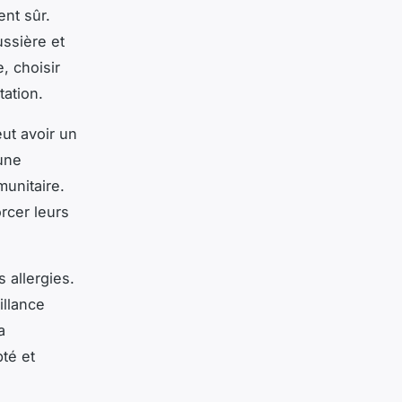
ent sûr.
ussière et
, choisir
tation.
eut avoir un
 une
munitaire.
orcer leurs
 allergies.
illance
a
té et