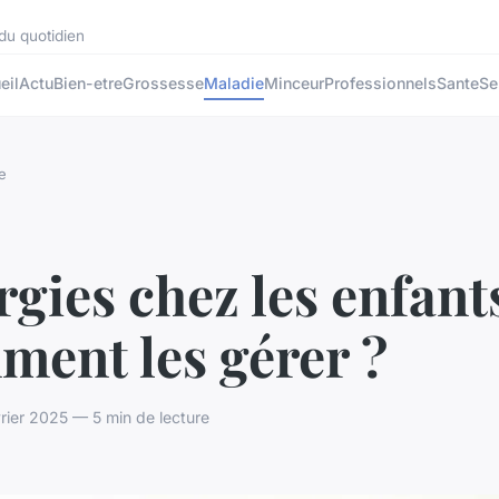
 du quotidien
eil
Actu
Bien-etre
Grossesse
Maladie
Minceur
Professionnels
Sante
Se
e
rgies chez les enfants
ment les gérer ?
vrier 2025 — 5 min de lecture