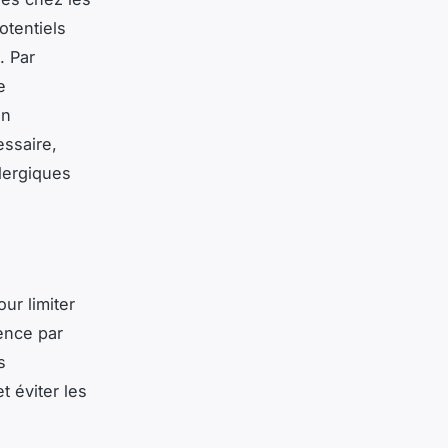
otentiels
. Par
e
en
essaire,
llergiques
ur limiter
ence par
s
t éviter les