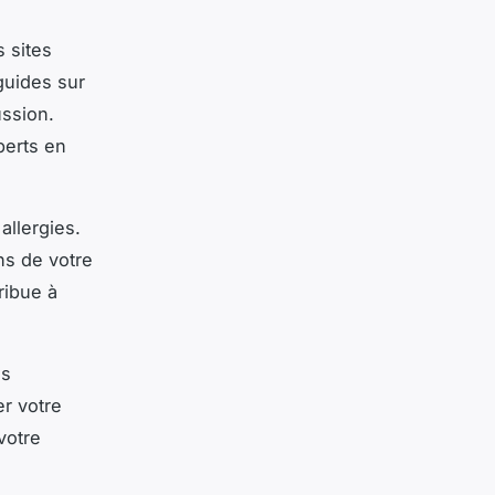
 sites
guides sur
ussion.
perts en
allergies.
ns de votre
ribue à
es
r votre
votre