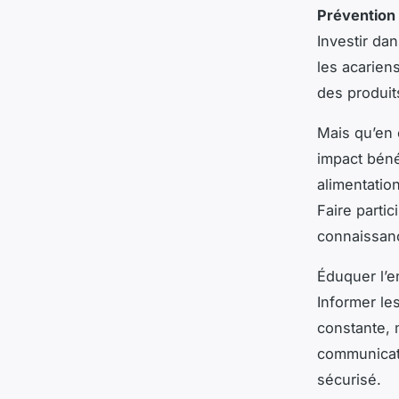
Prévention
Investir da
les acarien
des produits
Mais qu’en 
impact béné
alimentatio
Faire partic
connaissanc
Éduquer l’e
Informer le
constante, m
communicat
sécurisé.