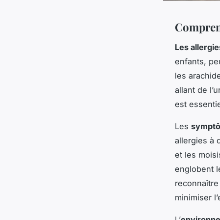
Comprend
Les allergi
enfants, pe
les arachid
allant de l’
est essenti
Les
sympt
allergies à
et les mois
englobent l
reconnaître
minimiser l’
L’
environn