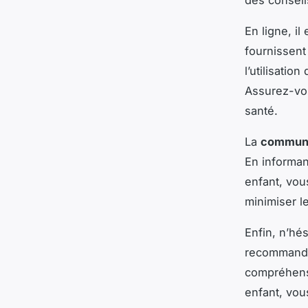
des conseils
En ligne, i
fournissent
l’utilisatio
Assurez-vou
santé.
La
communa
En informan
enfant, vou
minimiser l
Enfin, n’hé
recommandat
compréhensi
enfant, vous