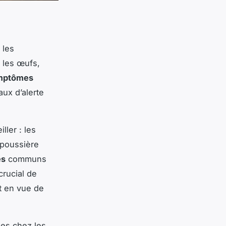
 les
, les œufs,
mptômes
aux d’alerte
ller : les
 poussière
es
communs
crucial de
t en vue de
ies chez les