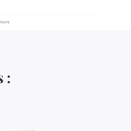
niors
 :